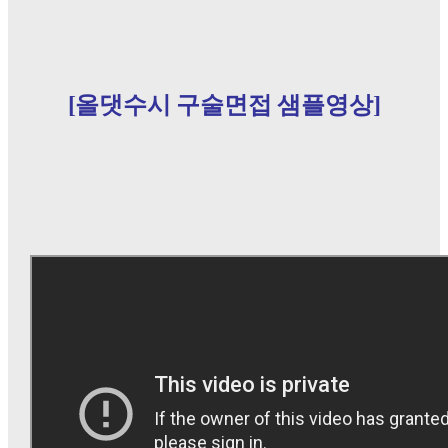
[올댓수시 구술면접 샘플영상]