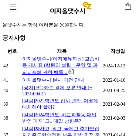
고
객센터
올댓수시는 항상 여러분을 응원합니다.
공지사항
번호
제목
작성일
이지올댓수시(이지에듀학원) 교습비
등 게시표 (학원의 설립ㆍ운영 및 과
42
2024-12-12
외교습에 관한 법률...
41
이지올댓수시 본사 이전 안내
2022-01-10
[공지] BC 카드 결제 오류 안내 (~
40
2021-08-25
2021/09/01)
[칼럼]2022학년도 입시 변화, 어떻게
39
2021-02-04
대처해야 할까?
[칼럼]2024학년도 '비교과활동 대입
38
2021-02-03
반영 폐지' 고1 대입 방향은?
[칼럼]자사고, 외고, 국제고 추가모집
37
자기주도학습전형 서류 기반 면접 준
2021-01-14