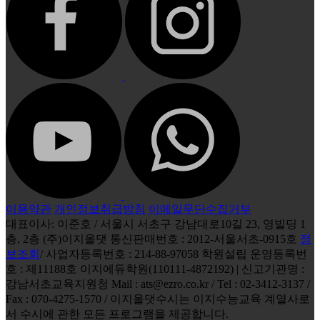
이용약관
개인정보취급방침
이메일무단수집거부
대표이사: 이준호 / 서울시 서초구 강남대로10길 23, 영빌딩 1
층, 2층 (주)이지올댓 통신판매번호 : 2012-서울서초-0915호
정
보조회
/ 사업자등록번호 : 214-88-97058 학원설립 운영등록번
호 : 제11188호 이지에듀학원(110111-4872192) | 신고기관명 :
강남서초교육지원청 Mail : ats@ezro.co.kr / Tel : 02-3412-3137 /
Fax : 070-4275-1570 / 이지올댓수시는 이지수능교육 계열사로
서 수시에 관한 모든 프로그램을 제공합니다.