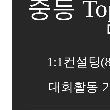
중등 T
1:1컨설팅(
대회활동 가