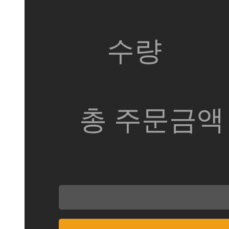
수량
총 주문금