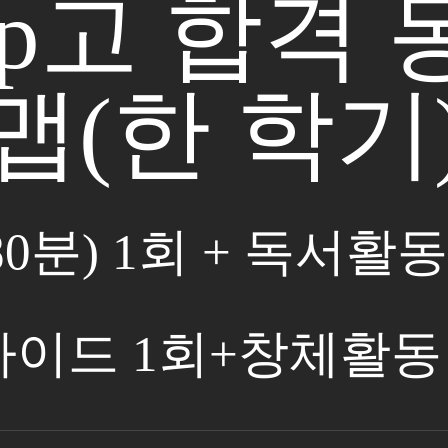
op고 합격
맵(한 학기
80분) 1회 + 독서활
이드 1회+창체활동