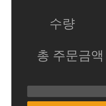
수량
총 주문금