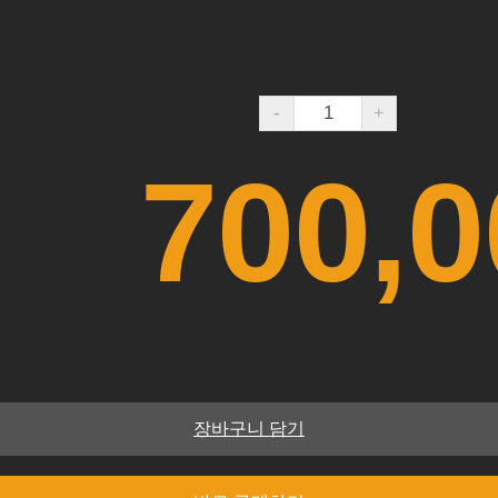
-
+
700,0
액
장바구니 담기