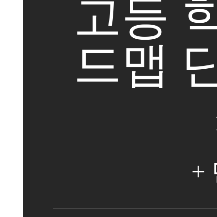
고등 
드맵 
+