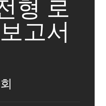
전형 로
결보고서
회
1회