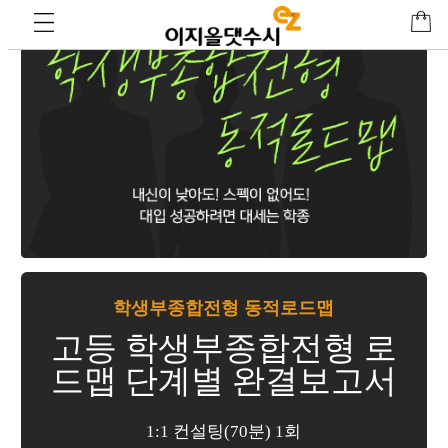
학생부종합전형 동적로드맵
고등 학생부종합전형 로
드맵 단계별 완결보고서
1:1 컨설팅(70분) 1회