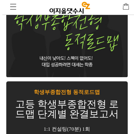
학생부종합전형 동적로드맵
고등 학생부종합전형 로
드맵 단계별 완결보고서
1:1 컨설팅(70분) 1회