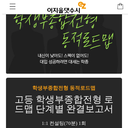
학생부종합전형 동적로드맵
고등 학생부종합전형 로
드맵 단계별 완결보고서
1:1 컨설팅(70분) 1회