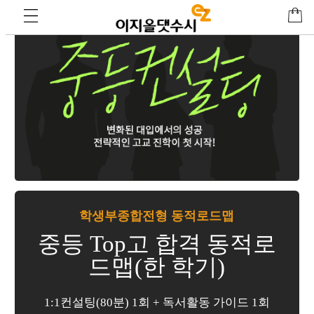
학생부종합전형 동적로드맵
중등 Top고 합격 동적로
드맵(한 학기)
1:1컨설팅(80분) 1회 + 독서활동 가이드 1회