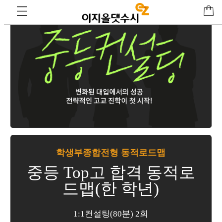
학생부종합전형 동적로드맵
중등 Top고 합격 동적로
드맵(한 학년)
1:1컨설팅(80분) 2회