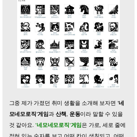
그중 제가 가졌던 취미 생활을 소개해 보자면
'네
모네모로직'게임
과
산책
,
운동
이라 말할 수 있을
것 같아요.
'네모네모로직'게임
은 가로, 세로 줄에
적혀 있는 숫자를 보고 어떤 칸이 색칠되고, 어떤